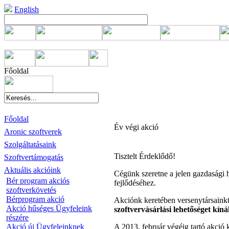
English
Főoldal
Főoldal
Év végi akció
Aronic szoftverek
Szolgáltatásaink
Tisztelt Érdeklődő!
Szoftvertámogatás
Aktuális akcióink
Cégünk szeretne a jelen gazdasági h
Bér program akciós
fejlődéséhez.
szoftverkövetés
Bérprogram akció
Akciónk keretében versenytársain
Akció hűséges Ügyfeleink
szoftvervásárlási lehetőséget kín
részére
Akció új Ügyfeleinknek
A 2013. február végéig tartó akció