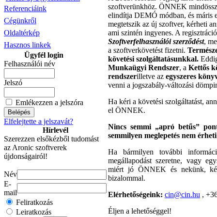
szoftverünkhöz. ÖNNEK mindössze a
Referenciáink
elindítja DEMÓ módban, és máris
Cégünkről
megtetszik az új szoftver, kérheti a
Oldaltérkép
ami szintén ingyenes. A regisztrá
Szoftverfelhasználói szerződést
, me
Hasznos linkek
a szoftverkövetést fizetni.
Természe
Ügyfél login
követési szolgáltatásunkkal.
Eddig
Felhasználói név
Munkaügyi Rendszer
, a
Kettős k
rendszer
illetve az
egyszeres köny
Jelszó
venni a jogszabály-változási dömpin
Ha kéri a követési szolgáltatást, an
Emlékezzen a jelszóra
el ÖNNEK.
Elfelejtette a jelszavát?
Nincs semmi „apró betűs” pont
Hírlevél
semmilyen meglepetés nem érheti
Szerezzen elsőkézből tudomást
az Aronic szoftverek
Ha bármilyen további informáci
újdonságairól!
megállapodást szeretne, vagy egy
miért jó ÖNNEK és nekünk, kérj
Név
bizalommal.
E-
mail
Elérhetőségeink:
cin@cin.hu
, +36
Feliratkozás
Éljen a lehetőséggel!
Leiratkozás